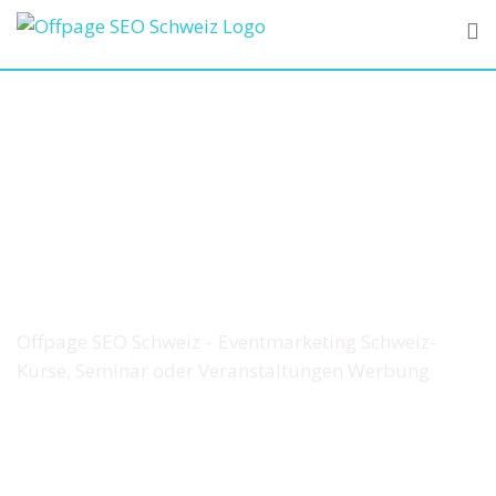
Skip
to
content
Eventmarketing Schweiz-
Kurse, Seminar oder
Veranstaltungen
Werbung
Offpage SEO Schweiz
-
Eventmarketing Schweiz-
Kurse, Seminar oder Veranstaltungen Werbung