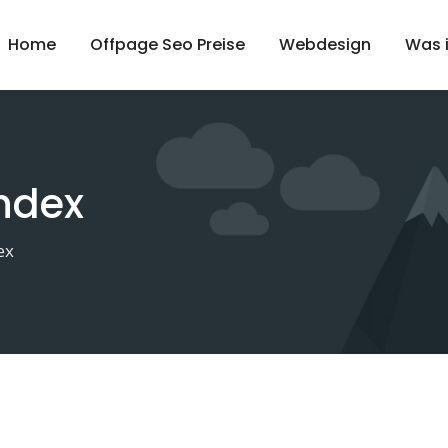
Home
Offpage Seo Preise
Webdesign
Was 
Index
ex