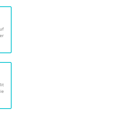
uf
er
it
ie