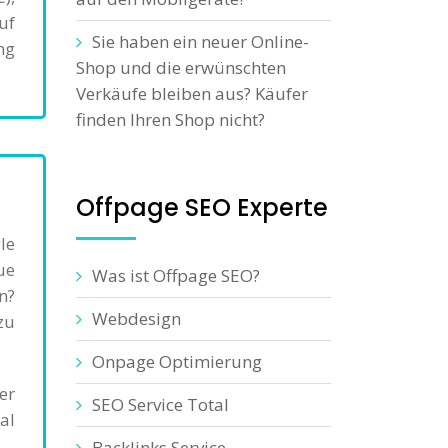
uf
Sie haben ein neuer Online-
ng
Shop und die erwünschten
Verkäufe bleiben aus? Käufer
finden Ihren Shop nicht?
Offpage SEO Experte
le
ue
Was ist Offpage SEO?
n?
Webdesign
zu
Onpage Optimierung
er
SEO Service Total
al
Backlinks Service