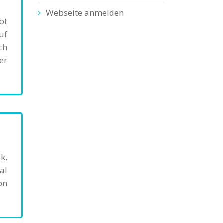
Webseite anmelden
bt
uf
ch
er
k,
al
on