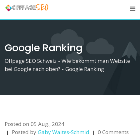
Skip
to
content
Google Ranking
Offpage SEO Schweiz
-
Wie bekommt man Website
bei Google nach oben?
-
Google Ranking
Posted on
05 Aug., 2024
Posted by
Gaby Waites-Schmid
0 Comments