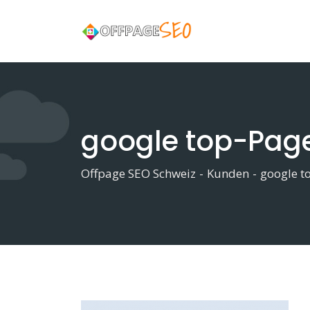
Skip
to
content
google top-Pag
Offpage SEO Schweiz
-
Kunden
-
google t