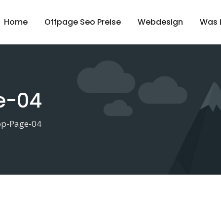
Home
Offpage Seo Preise
Webdesign
Was 
e-04
op-Page-04