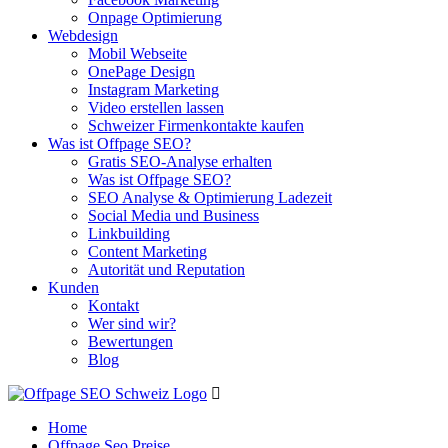
Onpage Optimierung
Webdesign
Mobil Webseite
OnePage Design
Instagram Marketing
Video erstellen lassen
Schweizer Firmenkontakte kaufen
Was ist Offpage SEO?
Gratis SEO-Analyse erhalten
Was ist Offpage SEO?
SEO Analyse & Optimierung Ladezeit
Social Media und Business
Linkbuilding
Content Marketing
Autorität und Reputation
Kunden
Kontakt
Wer sind wir?
Bewertungen
Blog
Home
Offpage Seo Preise