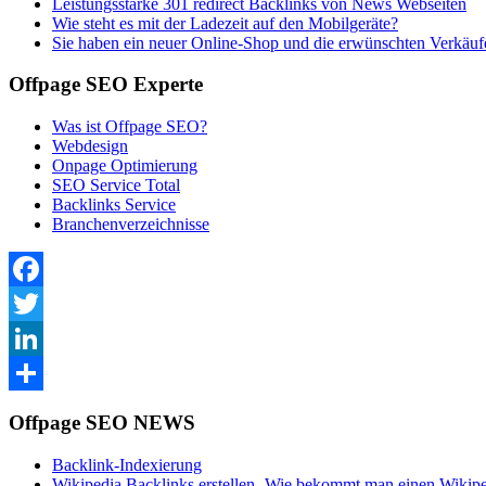
Leistungsstarke 301 redirect Backlinks von News Webseiten
Wie steht es mit der Ladezeit auf den Mobilgeräte?
Sie haben ein neuer Online-Shop und die erwünschten Verkäufe
Offpage SEO Experte
Was ist Offpage SEO?
Webdesign
Onpage Optimierung
SEO Service Total
Backlinks Service
Branchenverzeichnisse
Facebook
Twitter
LinkedIn
Teilen
Offpage SEO NEWS
Backlink-Indexierung
Wikipedia Backlinks erstellen- Wie bekommt man einen Wikip