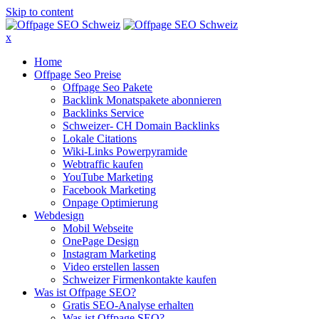
Skip to content
x
Home
Offpage Seo Preise
Offpage Seo Pakete
Backlink Monatspakete abonnieren
Backlinks Service
Schweizer- CH Domain Backlinks
Lokale Citations
Wiki-Links Powerpyramide
Webtraffic kaufen
YouTube Marketing
Facebook Marketing
Onpage Optimierung
Webdesign
Mobil Webseite
OnePage Design
Instagram Marketing
Video erstellen lassen
Schweizer Firmenkontakte kaufen
Was ist Offpage SEO?
Gratis SEO-Analyse erhalten
Was ist Offpage SEO?