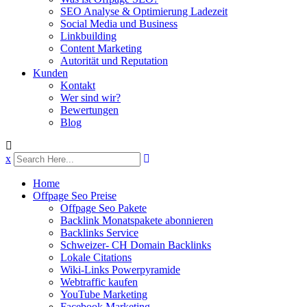
SEO Analyse & Optimierung Ladezeit
Social Media und Business
Linkbuilding
Content Marketing
Autorität und Reputation
Kunden
Kontakt
Wer sind wir?
Bewertungen
Blog
x
Home
Offpage Seo Preise
Offpage Seo Pakete
Backlink Monatspakete abonnieren
Backlinks Service
Schweizer- CH Domain Backlinks
Lokale Citations
Wiki-Links Powerpyramide
Webtraffic kaufen
YouTube Marketing
Facebook Marketing