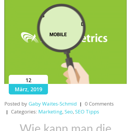
12
März, 2019
Posted by
Gaby Waites-Schmid
0 Comments
Categories:
Marketing
,
Seo
,
SEO Tipps
Wie kann man die