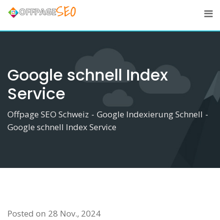
Skip
to
content
Google schnell Index
Service
Offpage SEO Schweiz
-
Google Indexierung Schnell
-
Google schnell Index Service
Posted on
28 Nov., 2024