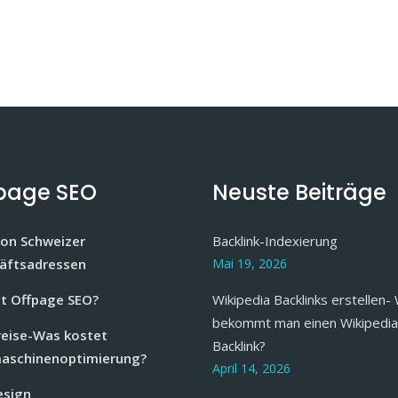
page SEO
Neuste Beiträge
von Schweizer
Backlink-Indexierung
äftsadressen
Mai 19, 2026
st Offpage SEO?
Wikipedia Backlinks erstellen-
bekommt man einen Wikipedia
reise-Was kostet
Backlink?
aschinenoptimierung?
April 14, 2026
sign