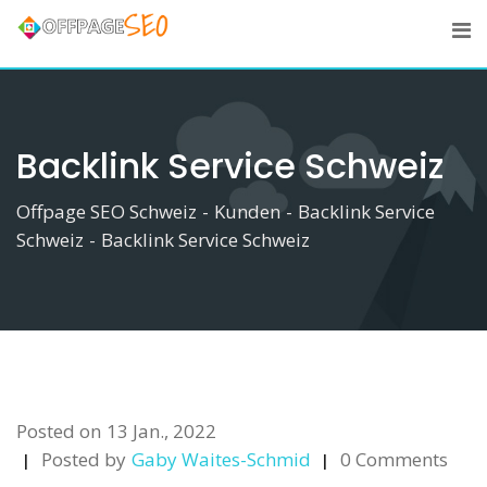
Skip
to
content
Backlink Service Schweiz
Offpage SEO Schweiz
-
Kunden
-
Backlink Service
Schweiz
-
Backlink Service Schweiz
Posted on
13 Jan., 2022
Posted by
Gaby Waites-Schmid
0 Comments