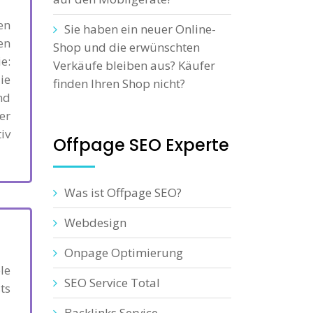
en
Sie haben ein neuer Online-
en
Shop und die erwünschten
e:
Verkäufe bleiben aus? Käufer
ie
finden Ihren Shop nicht?
nd
er
iv
Offpage SEO Experte
Was ist Offpage SEO?
Webdesign
Onpage Optimierung
le
SEO Service Total
ts
Backlinks Service