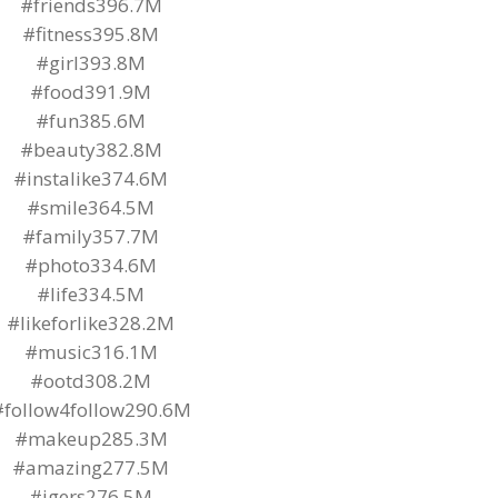
#friends396.7M
#fitness395.8M
#girl393.8M
#food391.9M
#fun385.6M
#beauty382.8M
#instalike374.6M
#smile364.5M
#family357.7M
#photo334.6M
#life334.5M
#likeforlike328.2M
#music316.1M
#ootd308.2M
#follow4follow290.6M
#makeup285.3M
#amazing277.5M
#igers276.5M