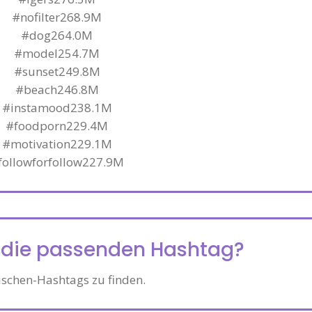
#nofilter268.9M
#dog264.0M
#model254.7M
#sunset249.8M
#beach246.8M
#instamood238.1M
#foodporn229.4M
#motivation229.1M
followforfollow227.9M
h die passenden Hashtag?
schen-Hashtags zu finden.