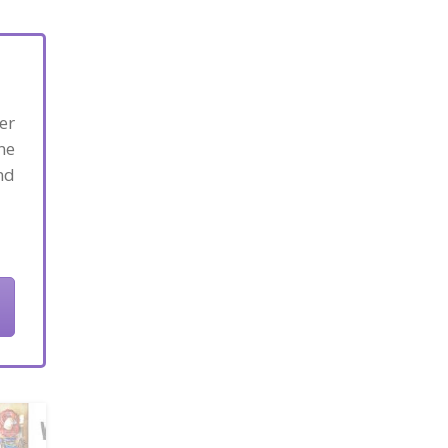
er
ne
nd