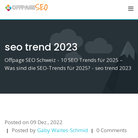
Skip
to
content
seo trend 2023
Offpage SEO Schweiz
-
10 SEO Trends für 2025 –
Was sind die SEO-Trends für 2025?
-
seo trend 2023
Posted on
09 Dez., 2022
Posted by
Gaby Waites-Schmid
0 Comments